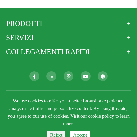
PRODOTTI

SERVIZI

COLLEGAMENTI RAPIDI







Copyright ©
Golden Paper Company Limited
Tutti i
We use cookies to offer you a better browsing experience,
diritti riservati.
analyze site traffic and personalize content. By using this site,
Sitemap
Politica sulla Privacy
you agree to our use of cookies. Visit our
cookie policy
to learn
more.
Reject
Accept


