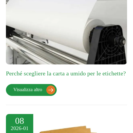
Perché scegliere la carta a umido per le etichette?
Visualizza altro

08
2026-01