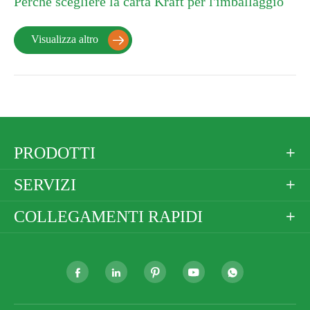
Perché scegliere la carta Kraft per l'imballaggio
Visualizza altro

PRODOTTI

SERVIZI

COLLEGAMENTI RAPIDI





