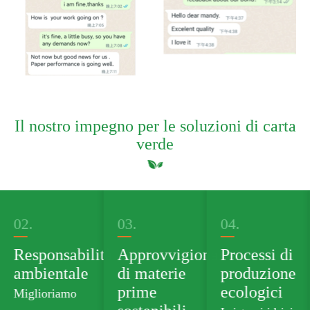
Il nostro impegno per le soluzioni di carta
verde
03.
04.
05.
tà
Approvvigionamento
Processi di
Portafoglio
di materie
produzione
di prodotti
prime
ecologici
verdi