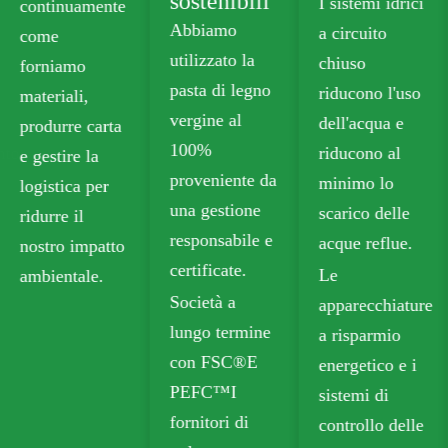
sostenibili
I sistemi idrici
Forniamo
Abbiamo
a circuito
cartone
utilizzato la
chiuso
alimentare
pasta di legno
riducono l'uso
senza plastica
vergine al
dell'acqua e
che soddisfa
100%
riducono al
gli standard di
proveniente da
minimo lo
sicurezza per
una gestione
scarico delle
il contatto con
responsabile e
acque reflue.
gli alimenti.
certificate.
Le
Le nostre
Società a
apparecchiature
opzioni
lungo termine
a risparmio
riciclabili
con FSC®E
energetico e i
includono
PEFC™I
sistemi di
cartone
fornitori di
controllo delle
pieghevole