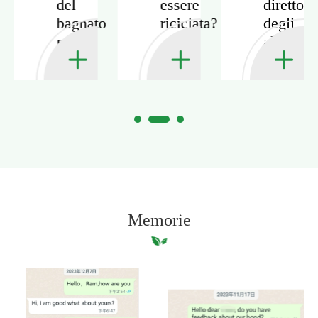
del
essere
diretto
bagnato
riciclata?
degli
?
nella
alimenti
carta?
Memorie