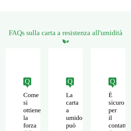
FAQs sulla carta a resistenza all'umidità
Q
Q
Q
Come
La
È
si
carta
sicuro
ottiene
a
per
ta
la
umido
il
forza
può
contatto