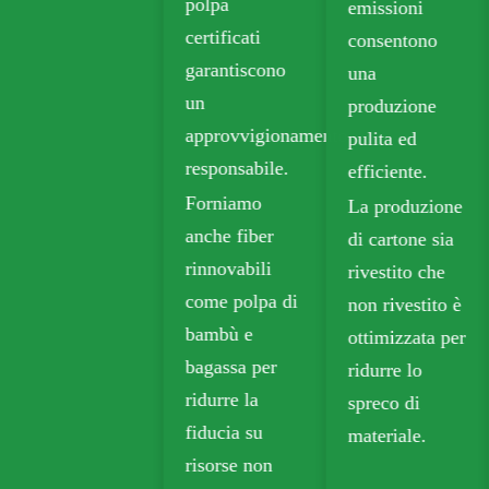
polpa
emissioni
(FBB) e bordo
certificati
consentono
avorio per
garantiscono
una
imballaggi
un
produzione
sostenibili.
approvvigionamento
pulita ed
La carta kraft
responsabile.
efficiente.
biodegradabile
Forniamo
La produzione
è ampiamente
anche fiber
di cartone sia
utilizzata negli
rinnovabili
rivestito che
imballaggi da
come polpa di
non rivestito è
asporto,
bambù e
ottimizzata per
alimentari e al
bagassa per
ridurre lo
dettaglio.
ridurre la
spreco di
fiducia su
materiale.
risorse non