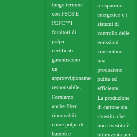
lungo termine
a risparmio
riciclabili
con FSC®E
energetico e i
includono
PEFC™I
sistemi di
cartone
fornitori di
controllo delle
pieghevole
polpa
emissioni
(FBB) e bordo
certificati
consentono
avorio per
garantiscono
una
imballaggi
un
produzione
sostenibili.
approvvigionamento
pulita ed
La carta kraft
responsabile.
efficiente.
biodegradabile
Forniamo
La produzione
è ampiamente
anche fiber
di cartone sia
utilizzata negli
rinnovabili
rivestito che
imballaggi da
come polpa di
non rivestito è
asporto,
bambù e
ottimizzata per
alimentari e al