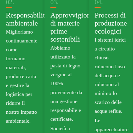
03.
04.
05.
tà
Approvvigionamento
Processi di
Portafoglio
di materie
produzione
di prodotti
prime
ecologici
verdi
sostenibili
I sistemi idrici
Forniamo
Abbiamo
a circuito
cartone
utilizzato la
chiuso
alimentare
pasta di legno
riducono l'uso
senza plastica
vergine al
dell'acqua e
che soddisfa
100%
riducono al
gli standard di
proveniente da
minimo lo
sicurezza per
una gestione
scarico delle
il contatto con
responsabile e
acque reflue.
gli alimenti.
certificate.
Le
Le nostre
Società a
apparecchiature
opzioni