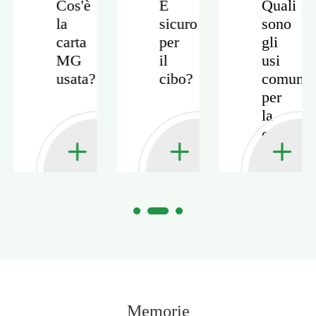
Cos'è
È
Quali
la
sicuro
sono
cato
carta
per
gli
MG
il
usi
usata?
cibo?
comuni
per
la
carta
MG?
Memorie