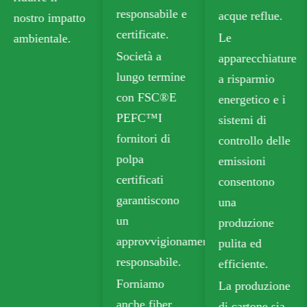
responsabile e
acque reflue.
nostro impatto
certificate.
Le
ambientale.
Società a
apparecchiature
lungo termine
a risparmio
con FSC®E
energetico e i
PEFC™I
sistemi di
fornitori di
controllo delle
polpa
emissioni
certificati
consentono
garantiscono
una
un
produzione
approvvigionamento
pulita ed
responsabile.
efficiente.
Forniamo
La produzione
anche fiber
di cartone sia