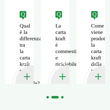
Q
Q
Q
Qual
La
Come
è la
carta
viene
differenza
kraft
prodotta
tra
è
la
la
commestibile
carta
carta
e
kraft
ata?
kraft
riciclabile?
dalla
e la
polpa
carta
vergine?
normale?