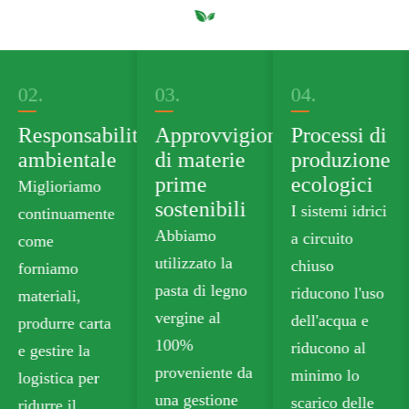
02.
03.
04.
Responsabilità
Approvvigionamento
Processi di
ambientale
di materie
produzione
prime
ecologici
Miglioriamo
sostenibili
I sistemi idrici
continuamente
Abbiamo
a circuito
come
utilizzato la
chiuso
forniamo
pasta di legno
riducono l'uso
materiali,
vergine al
dell'acqua e
produrre carta
100%
nto
riducono al
e gestire la
proveniente da
minimo lo
logistica per
una gestione
scarico delle
ridurre il