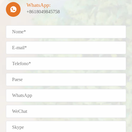
WhatsApp:

+8618049845758