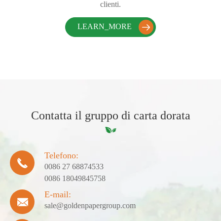
clienti.
LEARN_MORE

Contatta il gruppo di carta dorata
Telefono:

0086 27 68874533
0086 18049845758
E-mail:

sale@goldenpapergroup.com