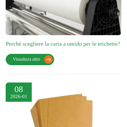
Perché scegliere la carta a umido per le etichette?
Visualizza altro

08
2026-01