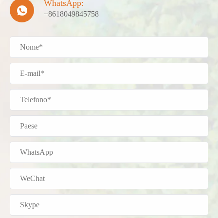
WhatsApp:

+8618049845758