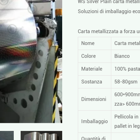
WS Silver Plain carta metall
Soluzioni di imballaggio ecol
Carta metallizzata a forza 
Nome
Carta metal
Colore
Bianco
Materiale
100% pasta
Sostanza
58-80gsm
600*900mm
Dimensioni
zza> 600mm 
Pellicola in
Imballaggio
pallet in le
Quantità di