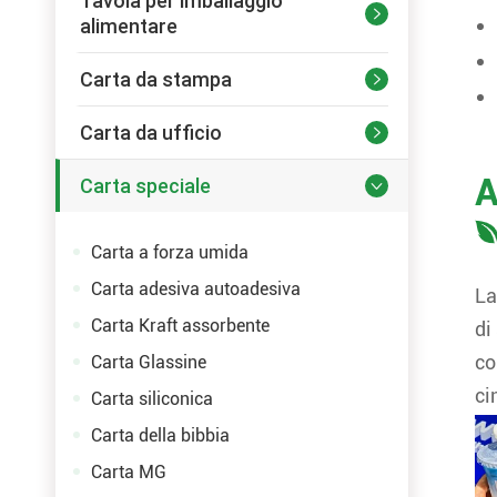
Tavola per imballaggio

alimentare
Carta da stampa

Carta da ufficio

A
Carta speciale

Carta a forza umida
Carta adesiva autoadesiva
La
Carta Kraft assorbente
di
co
Carta Glassine
ci
Carta siliconica
Carta della bibbia
Carta MG