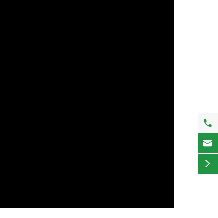


