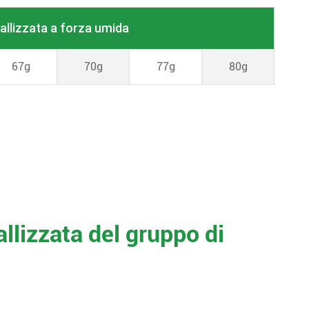
allizzata a forza umida
67g
70g
77g
80g
allizzata del gruppo di