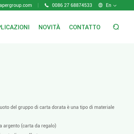
apergroup.com
0086 27 68874533
En



LICAZIONI
NOVITÀ
CONTATTO

uoto del gruppo di carta dorata è una tipo di materiale
ta argento (carta da regalo)