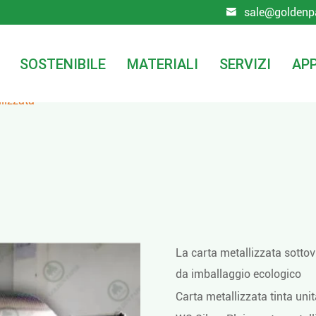
sale@goldenp

SOSTENIBILE
MATERIALI
SERVIZI
APP
lizzata
La carta metallizzata sottov
da imballaggio ecologico
Carta metallizzata tinta uni