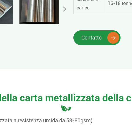
16-18 tonne
carico

Contatto

ella carta metallizzata della 
izzata a resistenza umida da 58-80gsm)