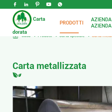





Carta
AZIENDA
PRODOTTI
AZIENDA
dorata

Casa
Prodotti
Carta speciale
Carta metal
Carta metallizzata