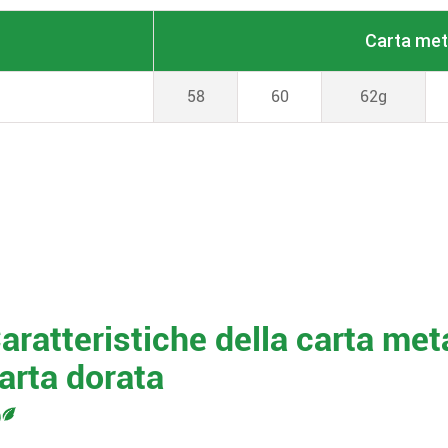
Carta met
58
60
62g
aratteristiche della carta met
arta dorata