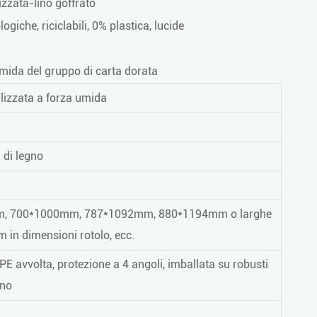
izzata-lino goffrato
ogiche, riciclabili, 0% plastica, lucide
umida del gruppo di carta dorata
lizzata a forza umida
 di legno
, 700*1000mm, 787*1092mm, 880*1194mm o larghe
in dimensioni rotolo, ecc.
 PE avvolta, protezione a 4 angoli, imballata su robusti
gno