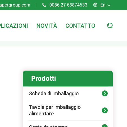
apergroup.com
0086 27 68874533
En



LICAZIONI
NOVITÀ
CONTATTO

Prodotti
Scheda di imballaggio

Tavola per imballaggio

alimentare