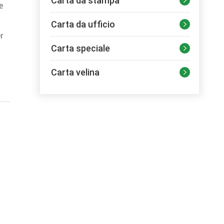
Carta da stampa

e
Carta da ufficio

er
Carta speciale

Carta velina
