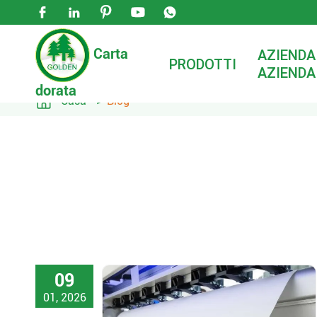





Carta
AZIENDA
PRODOTTI
AZIENDA
dorata

Casa
Blog
09
01, 2026