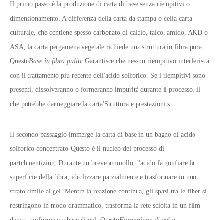
Il primo passo è la produzione di carta di base senza riempitivi o
dimensionamento. A differenza della carta da stampa o della carta
culturale, che contiene spesso carbonato di calcio, talco, amido, AKD o
ASA, la carta pergamena vegetale richiede una struttura in fibra pura.
Questo
Base in fibra pulita
Garantisce che nessun riempitivo interferisca
con il trattamento più recente dell'acido solforico. Se i riempitivi sono
presenti, dissolveranno o formeranno impurità durante il processo, il
che potrebbe danneggiare la carta
'
Struttura e prestazioni s.
Il secondo passaggio immerge la carta di base in un bagno di acido
solforico concentrato
-
Questo è il nucleo del processo di
partchmentizing. Durante un breve ammollo, l'acido fa gonfiare la
superficie della fibra, idrolizzare parzialmente e trasformare in uno
strato simile al gel. Mentre la reazione continua, gli spazi tra le fiber si
restringono in modo drammatico, trasforma la rete sciolta in un film
denso, uniforme e a base di gel. Questo
Formazione di gel e