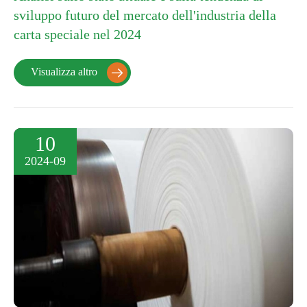
sviluppo futuro del mercato dell'industria della
carta speciale nel 2024
Visualizza altro

10
2024-09