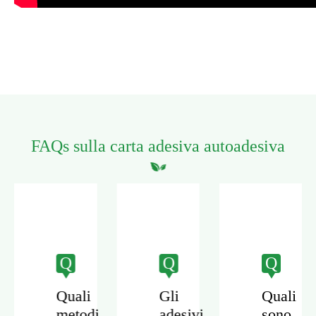
FAQs sulla carta adesiva autoadesiva
Q
Q
Q
Quali
Gli
Quali
metodi
adesivi
sono