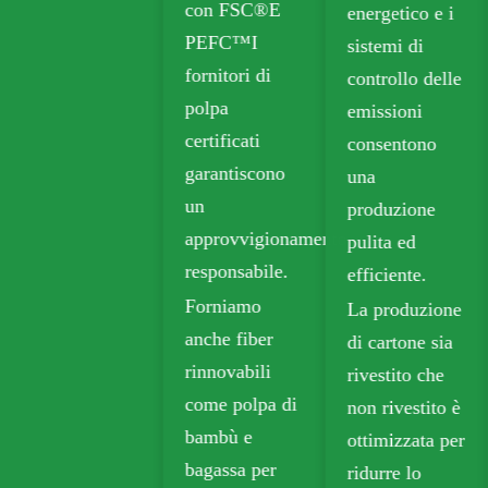
con FSC®E
energetico e i
PEFC™I
sistemi di
fornitori di
controllo delle
polpa
emissioni
certificati
consentono
garantiscono
una
un
produzione
approvvigionamento
pulita ed
responsabile.
efficiente.
Forniamo
La produzione
anche fiber
di cartone sia
rinnovabili
rivestito che
come polpa di
non rivestito è
bambù e
ottimizzata per
bagassa per
ridurre lo