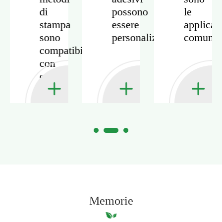
di
possono
le
e
stampa
essere
applicaz
sono
personalizzati?
comuni?
compatibili
sivi?
con
esso?
Memorie