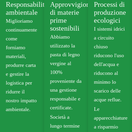
Responsabilità
Approvvigionamento
Processi di
ambientale
di materie
produzione
prime
ecologici
Miglioriamo
sostenibili
I sistemi idrici
continuamente
Abbiamo
a circuito
come
utilizzato la
chiuso
forniamo
pasta di legno
riducono l'uso
materiali,
vergine al
dell'acqua e
produrre carta
100%
nto
riducono al
e gestire la
proveniente da
minimo lo
logistica per
una gestione
scarico delle
ridurre il
responsabile e
acque reflue.
nostro impatto
certificate.
Le
ambientale.
Società a
apparecchiature
lungo termine
a risparmio