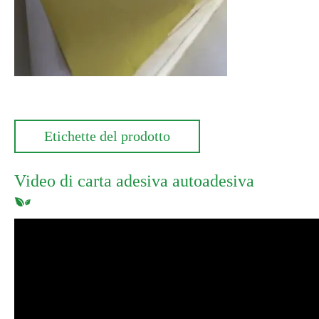
Etichette del prodotto
Video di carta adesiva autoadesiva