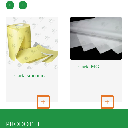


Carta MG
Carta siliconica
Visualizza altro

Visualizza altro

PRODOTTI
