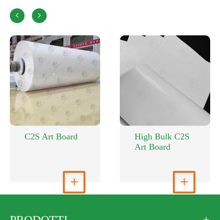


C2S Art Board
High Bulk C2S
Art Board
Visualizza altro

Visualizza altro

PRODOTTI