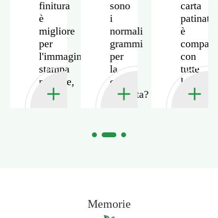
finitura
sono
carta
nza
è
i
patinata
migliore
normali
è
per
grammi
compatib
l'immagine-
per
con
a
stampa
la
tutte
pesante,
carta
le
lucida
patinata?
macchin
o
da
opaca?
stampa?
Memorie