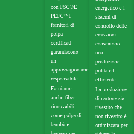
con FSC®E
energetico e i
includono
PEFC™I
sistemi di
cartone
fornitori di
controllo delle
pieghevole
polpa
emissioni
(FBB) e bordo
certificati
consentono
avorio per
garantiscono
una
imballaggi
un
produzione
sostenibili.
approvvigionamento
pulita ed
La carta kraft
responsabile.
efficiente.
biodegradabile
Forniamo
La produzione
è ampiamente
anche fiber
di cartone sia
utilizzata negli
rinnovabili
rivestito che
imballaggi da
come polpa di
non rivestito è
asporto,
bambù e
ottimizzata per
alimentari e al
bagassa per
ridurre lo
dettaglio.