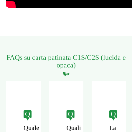
FAQs su carta patinata C1S/C2S (lucida e
opaca)
Q
Q
Q
Quale
Quali
La