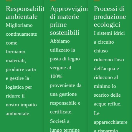
lità
Approvvigionamento
Processi di
Portafogli
e
di materie
produzione
di prodotti
prime
ecologici
verdi
sostenibili
I sistemi idrici
Forniamo
Abbiamo
a circuito
cartone
utilizzato la
chiuso
alimentare
pasta di legno
riducono l'uso
senza plastica
vergine al
dell'acqua e
che soddisfa
100%
riducono al
gli standard di
proveniente da
minimo lo
sicurezza per
una gestione
scarico delle
il contatto con
responsabile e
acque reflue.
gli alimenti.
certificate.
Le
Le nostre
Società a
apparecchiature
opzioni
lungo termine
a risparmio
riciclabili