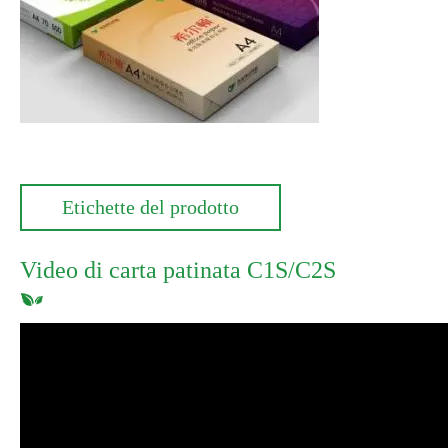
Etichette del prodotto
Video di carta patinata C1S/C2S