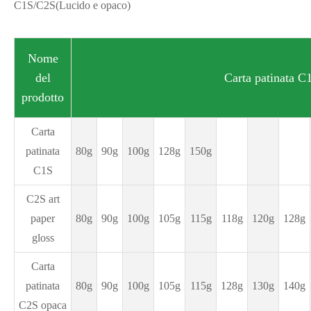
C1S/C2S
(Lucido e opaco)
Nome
del
Carta patinata 
prodotto
Carta
patinata
80g
90g
100g
128g
150g
C1S
C2S art
paper
80g
90g
100g
105g
115g
118g
120g
128g
gloss
Carta
patinata
80g
90g
100g
105g
115g
128g
130g
140g
C2S opaca