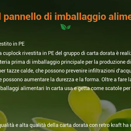
 pannello di imballaggio alime
stito in PE
cuplock rivestita in PE del gruppo di carta dorata è reali
eria prima di imballaggio principale per la produzione di 
 per tazze calde, che possono prevenire infiltrazioni d'acq
 possono aumentare la durezza e la forma. Oltre a fare la c
llaggi alimentari In carta usa e getta come scatole per i
 qualità e alta qualità della carta dorata con retro kraft 