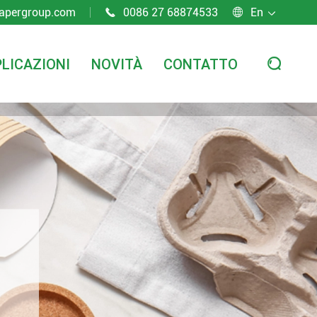
apergroup.com
0086 27 68874533
En



LICAZIONI
NOVITÀ
CONTATTO
