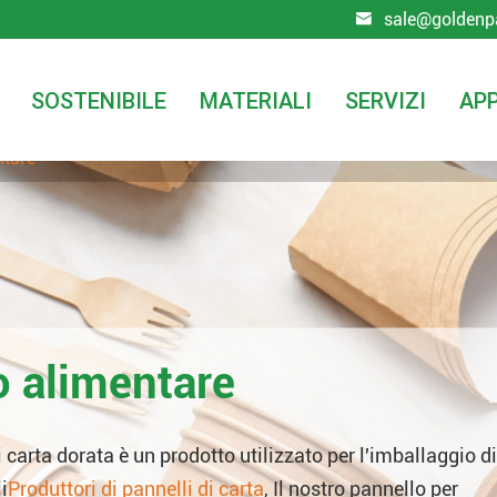
sale@goldenp

SOSTENIBILE
MATERIALI
SERVIZI
APP
ntare
o alimentare
 carta dorata è un prodotto utilizzato per l'imballaggio di
i
Produttori di pannelli di carta
, Il nostro pannello per