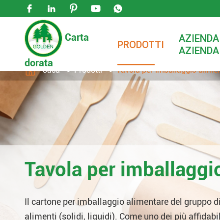





Carta
AZIENDA
PRODOTTI
AZIENDA
dorata

Casa
Prodotti
Tavola per imballaggio alime
Tavola per imballaggi
Il cartone per imballaggio alimentare del gruppo di
alimenti (solidi, liquidi). Come uno dei più affidabil