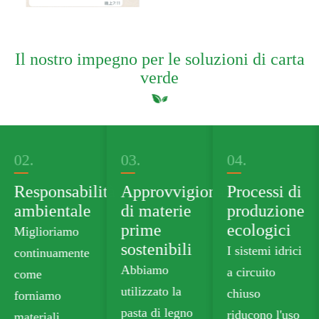
Il nostro impegno per le soluzioni di carta
verde
03.
04.
05.
tà
Approvvigionamento
Processi di
Portafoglio
di materie
produzione
di prodotti
prime
ecologici
verdi
sostenibili
I sistemi idrici
Forniamo
Abbiamo
a circuito
cartone
utilizzato la
chiuso
alimentare
pasta di legno
riducono l'uso
senza plastica