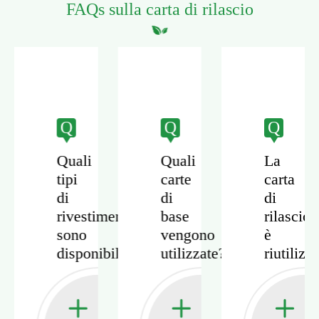
FAQs sulla carta di rilascio
Q
Q
Q
Quali
Quali
La
tipi
carte
carta
di
di
di
ta
rivestimento
base
rilascio
sono
vengono
è
disponibili?
utilizzate?
riutilizz
o?