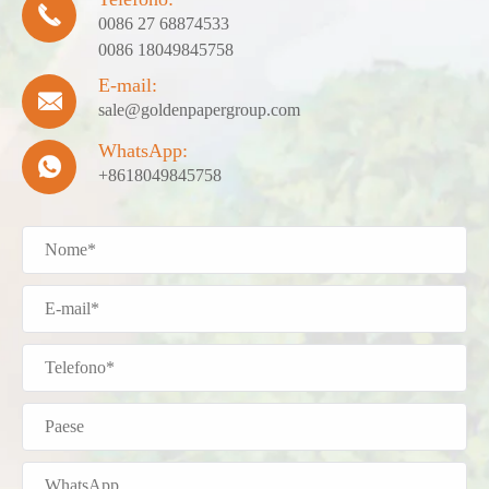

0086 27 68874533
0086 18049845758
E-mail:

sale@goldenpapergroup.com
WhatsApp:

+8618049845758