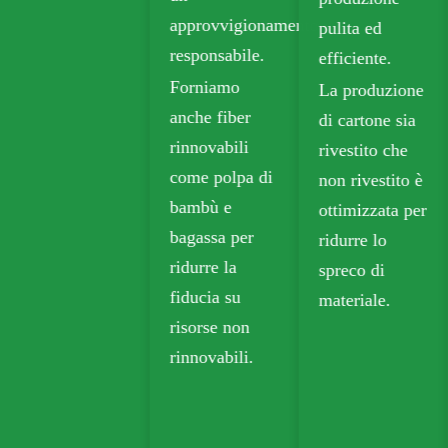
approvvigionamento
pulita ed
La carta kraft
responsabile.
efficiente.
biodegradabile
Forniamo
La produzione
è ampiamente
anche fiber
di cartone sia
utilizzata negli
rinnovabili
rivestito che
imballaggi da
come polpa di
non rivestito è
asporto,
bambù e
ottimizzata per
alimentari e al
bagassa per
ridurre lo
dettaglio.
ridurre la
spreco di
fiducia su
materiale.
risorse non
rinnovabili.