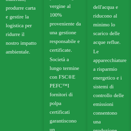
vergine al
dell'acqua e
che soddisfa
100%
riducono al
gli standard di
proveniente da
minimo lo
sicurezza per
una gestione
scarico delle
il contatto con
responsabile e
acque reflue.
gli alimenti.
certificate.
Le
Le nostre
Società a
apparecchiature
opzioni
lungo termine
a risparmio
riciclabili
con FSC®E
energetico e i
includono
PEFC™I
sistemi di
cartone
fornitori di
controllo delle
pieghevole
polpa
emissioni
(FBB) e bordo
certificati
consentono
avorio per
garantiscono
una
imballaggi
un
produzione
sostenibili.