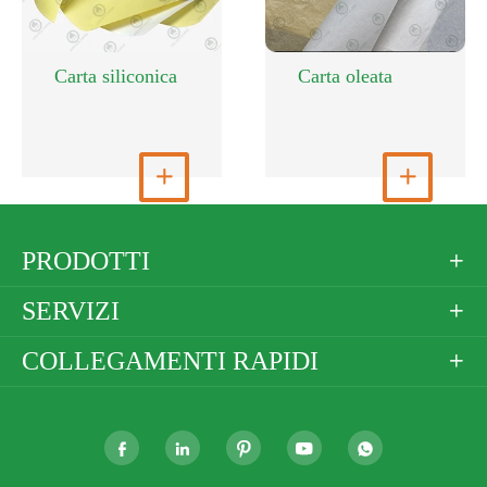
Carta siliconica
Carta oleata
Visualizza altro

Visualizza altro

PRODOTTI

SERVIZI

COLLEGAMENTI RAPIDI





