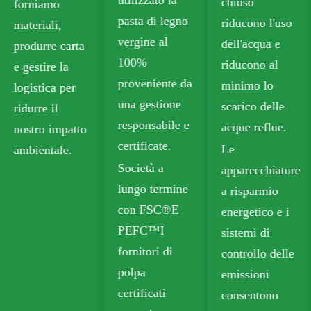
chiuso
alimentare
pasta di legno
riducono l'uso
senza plastica
vergine al
dell'acqua e
che soddisfa
100%
riducono al
gli standard di
proveniente da
minimo lo
sicurezza per
una gestione
scarico delle
il contatto con
responsabile e
acque reflue.
gli alimenti.
certificate.
Le
Le nostre
Società a
apparecchiature
opzioni
lungo termine
a risparmio
riciclabili
con FSC®E
energetico e i
includono
PEFC™I
sistemi di
cartone
fornitori di
controllo delle
pieghevole
polpa
emissioni
(FBB) e bordo
certificati
consentono
avorio per