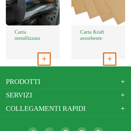
Carta
Carta Kraft
metallizzata
assorbente
Visualizza altro

Visualizza altro

PRODOTTI

SERVIZI

COLLEGAMENTI RAPIDI
