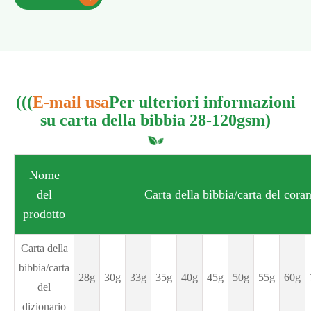
(((
E-mail usa
Per ulteriori informazioni
su carta della bibbia 28-120gsm)
Nome
del
Carta della bibbia/carta del cora
prodotto
Carta della
bibbia/carta
28g
30g
33g
35g
40g
45g
50g
55g
60g
del
dizionario