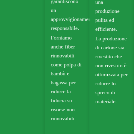
garantiscono
una
imballaggi
un
produzione
sostenibili.
approvvigionamento
pulita ed
La carta kraft
responsabile.
efficiente.
biodegradabile
Forniamo
La produzione
è ampiamente
anche fiber
di cartone sia
utilizzata negli
rinnovabili
rivestito che
imballaggi da
come polpa di
non rivestito è
asporto,
bambù e
ottimizzata per
alimentari e al
bagassa per
ridurre lo
dettaglio.
ridurre la
spreco di
fiducia su
materiale.
risorse non
rinnovabili.