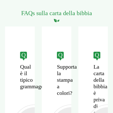
FAQs sulla carta della bibbia
Q
Q
Q
Qual
Supporta
La
è il
la
carta
tipico
stampa
della
grammage?
a
bibbia
colori?
è
priva
di
acidi?