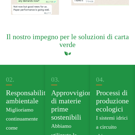
Il nostro impegno per le soluzioni di carta
verde
03.
04.
05.
tà
Approvvigionamento
Processi di
Portafoglio
di materie
produzione
di prodotti
prime
ecologici
verdi
sostenibili
I sistemi idrici
Forniamo
Abbiamo
a circuito
cartone
utilizzato la