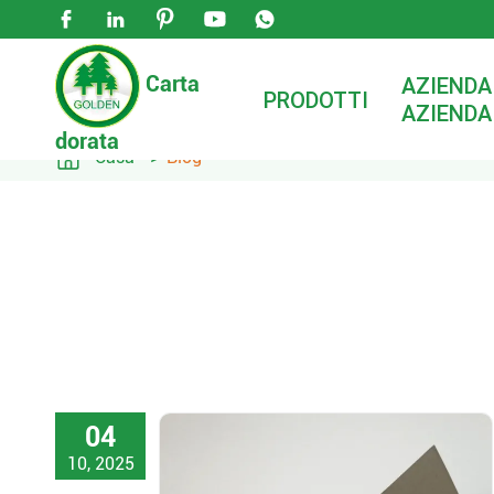





Carta
AZIENDA
PRODOTTI
AZIENDA
dorata

Casa
Blog
04
10, 2025