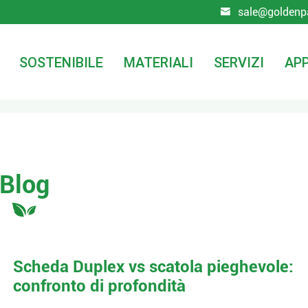
sale@goldenp

SOSTENIBILE
MATERIALI
SERVIZI
APP
Blog
Scheda Duplex vs scatola pieghevole:
confronto di profondità