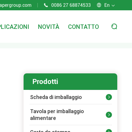
apergroup.com
0086 27 68874533
En



LICAZIONI
NOVITÀ
CONTATTO

Prodotti
Scheda di imballaggio

Tavola per imballaggio

alimentare