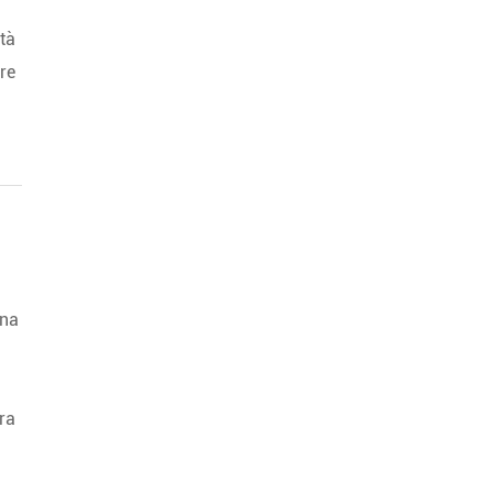
ità
ire
ona
ra