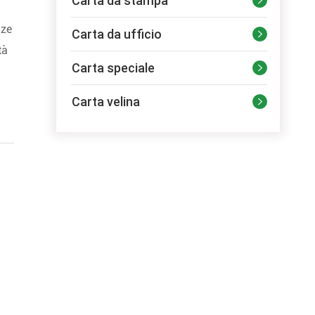
Carta da stampa

nze
Carta da ufficio

tà
Carta speciale

Carta velina

a