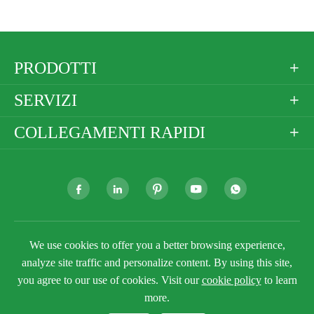
PRODOTTI

SERVIZI

COLLEGAMENTI RAPIDI







Copyright ©
Golden Paper Company Limited
Tutti i
We use cookies to offer you a better browsing experience,
diritti riservati.
analyze site traffic and personalize content. By using this site,
Sitemap
Politica sulla Privacy
you agree to our use of cookies. Visit our
cookie policy
to learn
more.