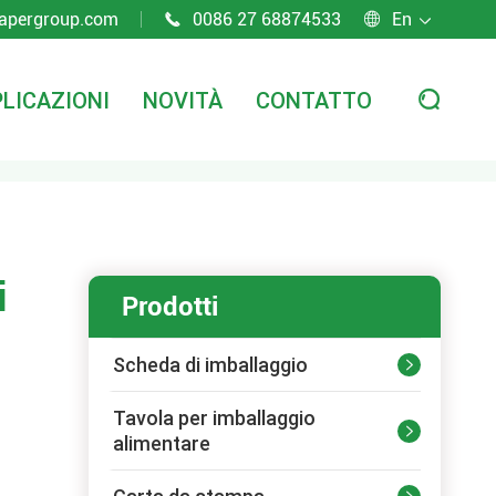
apergroup.com
0086 27 68874533
En



LICAZIONI
NOVITÀ
CONTATTO

i
Prodotti
Scheda di imballaggio

Tavola per imballaggio

alimentare