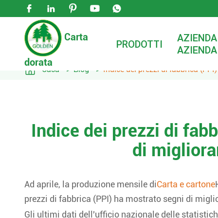





Carta
AZIENDA
PRODOTTI
AZIENDA
dorata

Casa
Blog
Indice dei prezzi di fabbrica (PP
Indice dei prezzi di fab
di miglior
Ad aprile, la produzione mensile di
Carta e cartone
prezzi di fabbrica (PPI) ha mostrato segni di migl
Gli ultimi dati dell'ufficio nazionale delle statis