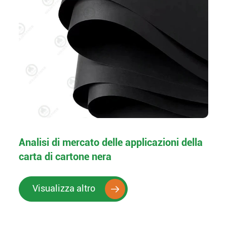
Analisi di mercato delle applicazioni della
carta di cartone nera
Visualizza altro
