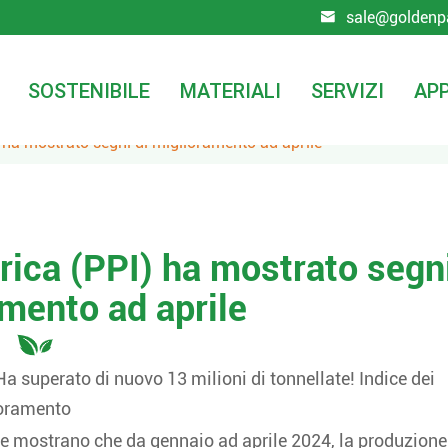
sale@goldenp

SOSTENIBILE
MATERIALI
SERVIZI
APP
I) ha mostrato segni di miglioramento ad aprile
brica (PPI) ha mostrato segn
amento ad aprile
Ha superato di nuovo 13 milioni di tonnellate! Indice dei
ioramento
tiche mostrano che da gennaio ad aprile 2024, la produzione