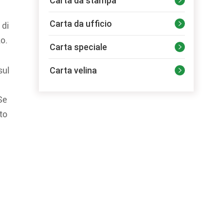
Carta da stampa

Carta da ufficio
 di

zo.
Carta speciale

Carta velina
sul

Se
ato