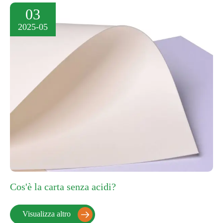
03
2025-05
Cos'è la carta senza acidi?
Visualizza altro
