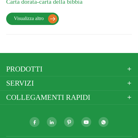
Carta dorata-carta della bibbia
Visualizza altro

PRODOTTI

SERVIZI

COLLEGAMENTI RAPIDI





