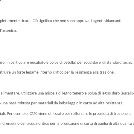
ri.
pletamente sicura. Ciò significa che non sono approvati agenti sbiancanti
l'arsenico.
o (in particolare eucalipto e polpa di betulla) per soddisfare gli standard tecnici
 costruire un forte legame interno-critico per la resistenza alla trazione.
io alimentare, utilizzare una miscela di legno tenero e polpa di legno duro (eucali
ano una base robusta per materiali da imballaggio in carta ad alta resistenza.
iali. Per esempio, CMC viene utilizzato per rafforzare le proprietà di trazione a
l drenaggio dell'acqua-critico per la produzione di carta di paglia di alta qualità 