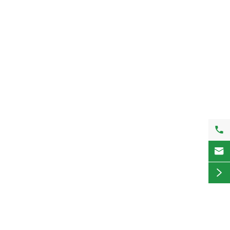


