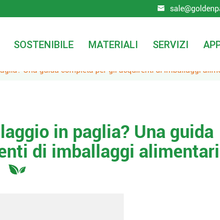
sale@goldenp

SOSTENIBILE
MATERIALI
SERVIZI
APP
paglia? Una guida completa per gli acquirenti di imballaggi alim
llaggio in paglia? Una guida
enti di imballaggi alimentari