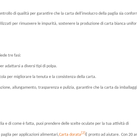
trollo di qualità per garantire che la carta dell'involucro della paglia sia confo
tilizzati per rimuovere le impurità, sostenere la produzione di carta bianca unif
iede tre fasi:
er adattarsi a diversi tipi di polpa.
la per migliorare la tenuta e la consistenza della carta.
razione, allungamento, trasparenza e pulizia, garantire che la carta da imballagg
a e di come è fatta, puoi prendere delle scelte oculate per la tua attività di
[2]
n paglia per applicazioni alimentari,
Carta dorata
È pronto ad aiutare.
Con 20 a