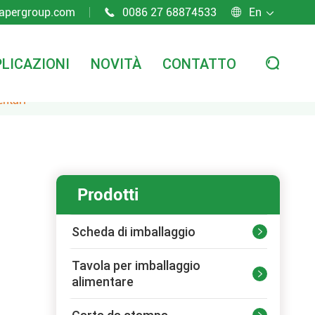
apergroup.com
0086 27 68874533
En



LICAZIONI
NOVITÀ
CONTATTO

entari
Prodotti
Scheda di imballaggio

Tavola per imballaggio

alimentare