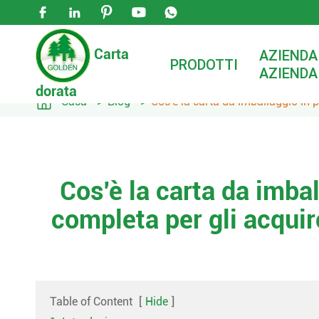





Carta
AZIENDA
PRODOTTI
AZIENDA
dorata

Casa
Blog
Cos'è la carta da imballaggio in 
Cos'è la carta da imba
completa per gli acquir
Table of Content
[
Hide
]