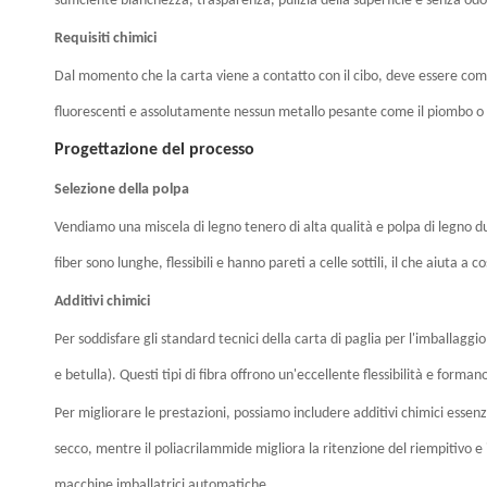
sufficiente bianchezza, trasparenza, pulizia della superficie e senza odo
Requisiti chimici
Dal momento che la carta viene a contatto con il cibo, deve essere com
fluorescenti e assolutamente nessun metallo pesante come il piombo o 
Progettazione del processo
Selezione della polpa
Vendiamo una miscela di legno tenero di alta qualità e polpa di legno dur
fiber sono lunghe, flessibili e hanno pareti a celle sottili, il che aiuta a
Additivi chimici
Per soddisfare gli standard tecnici della carta di paglia per l'imballagg
e betulla). Questi tipi di fibra offrono un'eccellente flessibilità e form
Per migliorare le prestazioni, possiamo includere additivi chimici essenz
secco, mentre il poliacrilammide migliora la ritenzione del riempitivo e i
macchine imballatrici automatiche.