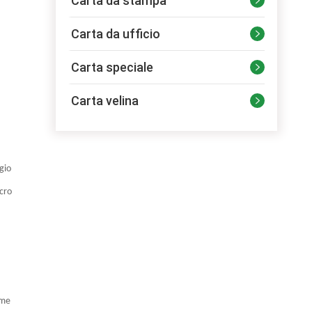
Carta da stampa

Carta da ufficio

Carta speciale

Carta velina

gio
ucro
ome