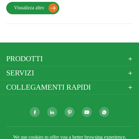
Visualizza altro

PRODOTTI

SERVIZI

COLLEGAMENTI RAPIDI







We use cookies to offer you a better browsing experience,
Copyright ©
Golden Paper Company Limited
Tutti i