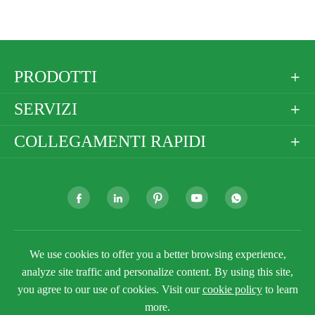
PRODOTTI

SERVIZI

COLLEGAMENTI RAPIDI







We use cookies to offer you a better browsing experience,
Copyright ©
Golden Paper Company Limited
Tutti i
diritti riservati.
analyze site traffic and personalize content. By using this site,
you agree to our use of cookies. Visit our
cookie policy
to learn
Sitemap
Politica sulla Privacy
more.