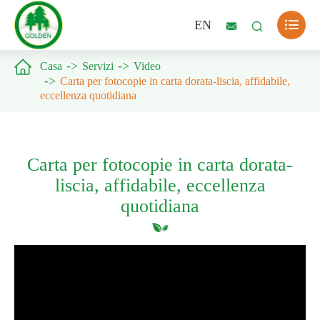

EN



Casa
Servizi
Video
Carta per fotocopie in carta dorata-liscia, affidabile,
eccellenza quotidiana
Carta per fotocopie in carta dorata-
liscia, affidabile, eccellenza
quotidiana