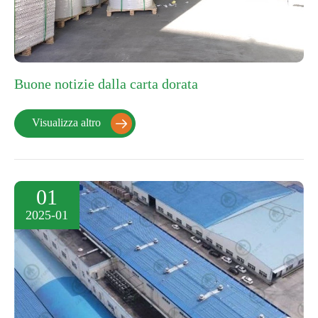
Buone notizie dalla carta dorata
Visualizza altro

01
2025-01