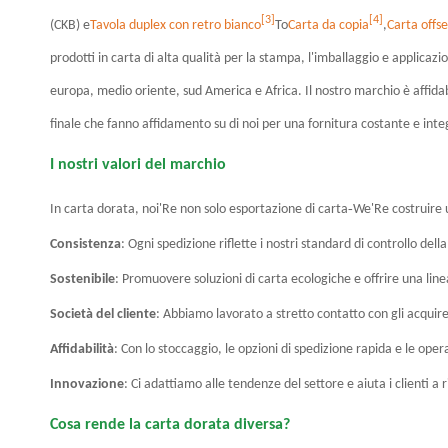
[3]
[4]
(CKB) e
Tavola duplex con retro bianco
To
Carta da copia
,
Carta offse
prodotti in carta di alta qualità per la stampa, l'imballaggio e applicazion
europa, medio oriente, sud America e Africa. Il nostro marchio è affidabi
finale che fanno affidamento su di noi per una fornitura costante e inte
I nostri valori del marchio
-
In carta dorata, noi
'
Re non solo esportazione di carta
We
'
Re costruire 
Consistenza
: Ogni spedizione riflette i nostri standard di controllo dell
Sostenibile
: Promuovere soluzioni di carta ecologiche e offrire una linea
Società del cliente
: Abbiamo lavorato a stretto contatto con gli acquiren
Affidabilità
: Con lo stoccaggio, le opzioni di spedizione rapida e le op
Innovazione
: Ci adattiamo alle tendenze del settore e aiuta i clienti
Cosa rende la carta dorata diversa?