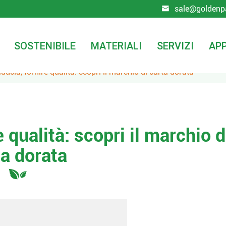
sale@goldenp

SOSTENIBILE
MATERIALI
SERVIZI
APP
iducia, fornire qualità: scopri il marchio di carta dorata
e qualità: scopri il marchio d
ta dorata