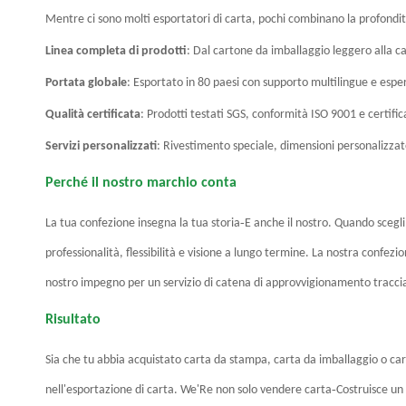
Mentre ci sono molti esportatori di carta, pochi combinano la profondi
Linea completa di prodotti
: Dal cartone da imballaggio leggero alla car
Portata globale
: Esportato in 80 paesi con supporto multilingue e esper
Qualità certificata
: Prodotti testati SGS, conformità ISO 9001 e certific
Servizi personalizzati
: Rivestimento speciale, dimensioni personalizz
Perché il nostro marchio conta
-
La tua confezione insegna la tua storia
E anche il nostro. Quando scegli
professionalità, flessibilità e visione a lungo termine. La nostra confezi
nostro impegno per un servizio di catena di approvvigionamento tracciab
Risultato
Sia che tu abbia acquistato carta da stampa, carta da imballaggio o cart
-
nell'esportazione di carta. We
'
Re non solo vendere carta
Costruisce un 