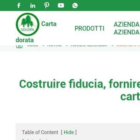





Carta
AZIENDA
PRODOTTI
AZIENDA
dorata

Casa
Novità
Notizie aziendali
Costruire f
Costruire fiducia, fornir
car
Table of Content
[
Hide
]