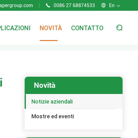
apergroup.com
0086 27 68874533
En



LICAZIONI
NOVITÀ
CONTATTO

i
Novità
Notizie aziendali
Mostre ed eventi