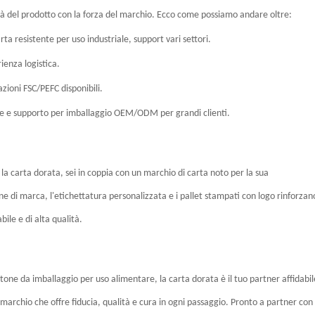
tà del prodotto con la forza del marchio. Ecco come possiamo andare oltre:
ta resistente per uso industriale, support vari settori.
ienza logistica.
azioni FSC/PEFC disponibili.
ate e supporto per imballaggio OEM/ODM per grandi clienti.
 la carta dorata, sei in coppia con un marchio di carta noto per la sua
one di marca, l'etichettatura personalizzata e i pallet stampati con logo rinforzano
ile e di alta qualità.
one da imballaggio per uso alimentare, la carta dorata è il tuo partner affidabil
marchio che offre fiducia, qualità e cura in ogni passaggio. Pronto a partner con