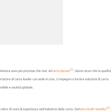
[1]
nsistenza sono più preziose che mai. At
Carta dorata
, Siamo sicuri che la qualità
ortatore di carta leader con sede in cina, ci impegno a fornire soluzioni di carta
nibile e società globale.
[2]
oltre 20 anni di esperienza nell'industria della carta. Da
Retro kraft rivestito