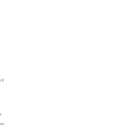
 il
e
 un