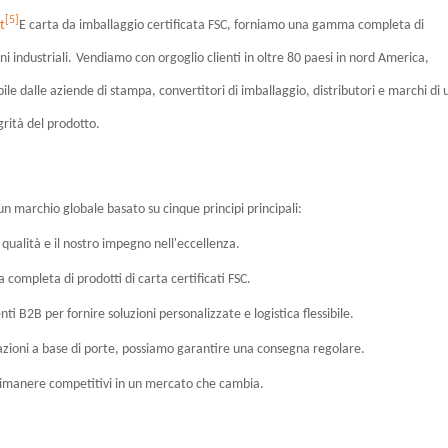
[5]
t
E carta da imballaggio certificata FSC, forniamo una gamma completa di
i industriali.
Vendiamo con orgoglio clienti in oltre 80 paesi in nord America,
le dalle aziende di stampa, convertitori di imballaggio, distributori e marchi di 
grità del prodotto.
un marchio globale basato su cinque principi principali:
a qualità e il nostro impegno nell'eccellenza.
 completa di prodotti di carta certificati FSC.
ti B2B per fornire soluzioni personalizzate e logistica flessibile.
erazioni a base di porte, possiamo garantire una consegna regolare.
 a rimanere competitivi in un mercato che cambia.