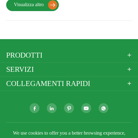
Visualizza altro

PRODOTTI

SERVIZI

COLLEGAMENTI RAPIDI







Copyright ©
Golden Paper Company Limited
Tutti i
We use cookies to offer you a better browsing experience,