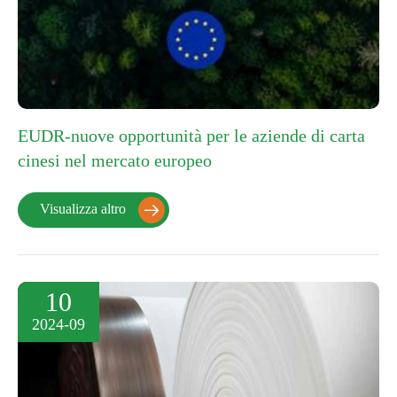
EUDR-nuove opportunità per le aziende di carta
cinesi nel mercato europeo
Visualizza altro

10
2024-09