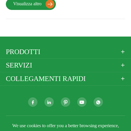
Visualizza altro

PRODOTTI

SERVIZI

COLLEGAMENTI RAPIDI







Copyright ©
Golden Paper Company Limited
Tutti i
We use cookies to offer you a better browsing experience,