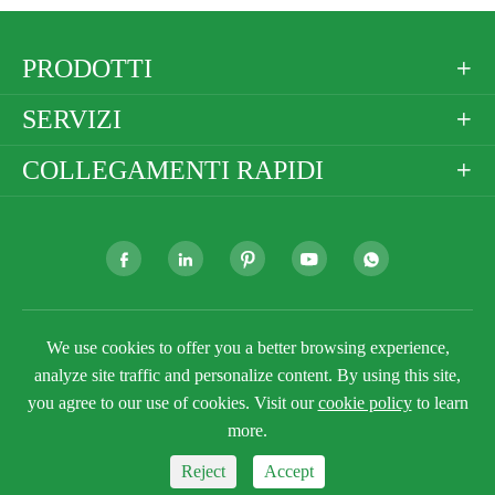
PRODOTTI

SERVIZI

COLLEGAMENTI RAPIDI







Copyright ©
Golden Paper Company Limited
Tutti i
We use cookies to offer you a better browsing experience,
diritti riservati.
analyze site traffic and personalize content. By using this site,
Sitemap
Politica sulla Privacy
you agree to our use of cookies. Visit our
cookie policy
to learn
more.
Reject
Accept


