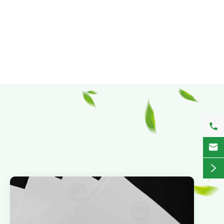


