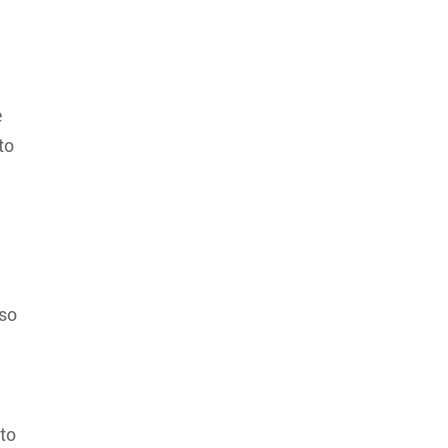
e
to
rso
ato