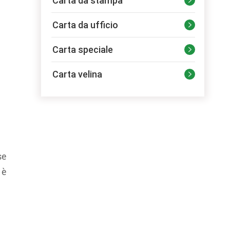
Carta da stampa

Carta da ufficio

Carta speciale

Carta velina

se
 è
i