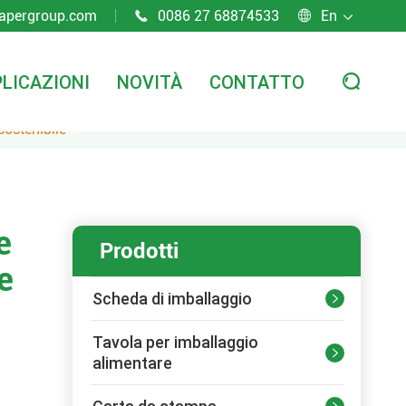
apergroup.com
0086 27 68874533
En



LICAZIONI
NOVITÀ
CONTATTO

sostenibile
e
Prodotti
e
Scheda di imballaggio

Tavola per imballaggio

alimentare