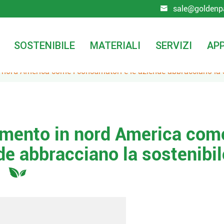
sale@goldenp

SOSTENIBILE
MATERIALI
SERVIZI
APP
n nord America come i consumatori e le aziende abbracciano la 
aumento in nord America com
de abbracciano la sostenibil