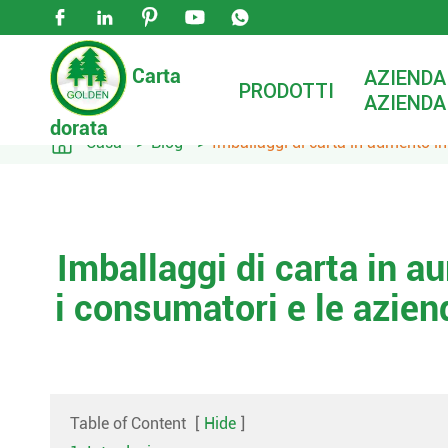





Carta
AZIENDA
PRODOTTI
AZIENDA
dorata

Casa
Blog
Imballaggi di carta in aumento i
Imballaggi di carta in 
i consumatori e le azien
Table of Content
[
Hide
]