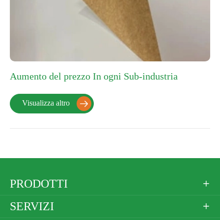
Aumento del prezzo In ogni Sub-industria
Visualizza altro

PRODOTTI

SERVIZI
