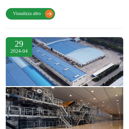
Visualizza altro

29
2024-04